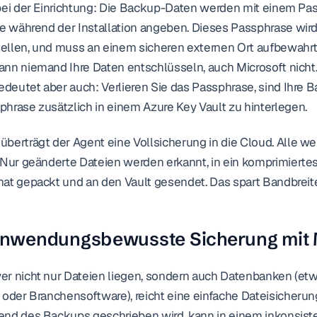
bei der Einrichtung: Die Backup-Daten werden mit einem Pas
ie während der Installation angeben. Dieses Passphrase wird 
ellen, und muss an einem sicheren externen Ort aufbewahrt
nn niemand Ihre Daten entschlüsseln, auch Microsoft nicht. D
edeutet aber auch: Verlieren Sie das Passphrase, sind Ihre B
hrase zusätzlich in einem Azure Key Vault zu hinterlegen.
berträgt der Agent eine Vollsicherung in die Cloud. Alle we
 Nur geänderte Dateien werden erkannt, in ein komprimiertes
at gepackt und an den Vault gesendet. Das spart Bandbreit
 Anwendungsbewusste Sicherung mi
r nicht nur Dateien liegen, sondern auch Datenbanken (etw
oder Branchensoftware), reicht eine einfache Dateisicherung 
end des Backups geschrieben wird, kann in einem inkonsist