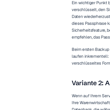
Ein wichtiger Punkt 
verschlüsselt, den S
Daten wiederherzust
dieses Passphrase ka
Sicherheitsfeature, b
empfehlen, das Passp
Beim ersten Backup ü
laufen inkrementell:
verschlüsseltes Form
Variante 2:
Wenn auf Ihrem Serve
Ihre Warenwirtschaft 
Datenbank, die währ