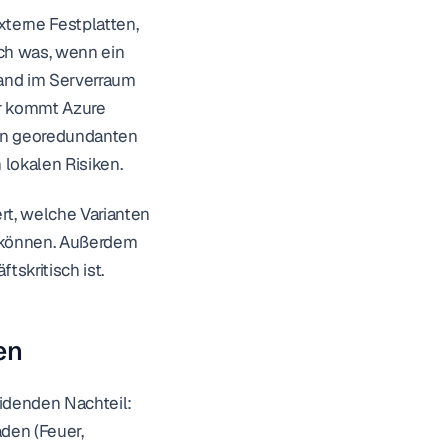
terne Festplatten, 
ch was, wenn ein 
and im Serverraum 
r kommt Azure 
in georedundanten 
lokalen Risiken.
rt, welche Varianten 
 können. Außerdem 
skritisch ist.
en
denden Nachteil: 
en (Feuer, 