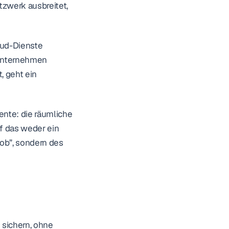
zwerk ausbreitet, 
ud-Dienste 
Unternehmen 
, geht ein 
te: die räumliche 
f das weder ein 
ob”, sondern des 
sichern, ohne 