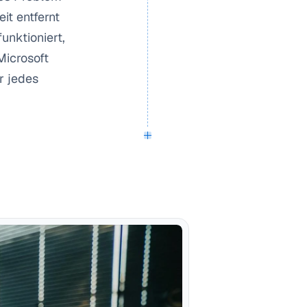
t entfernt 
nktioniert, 
icrosoft 
 jedes 