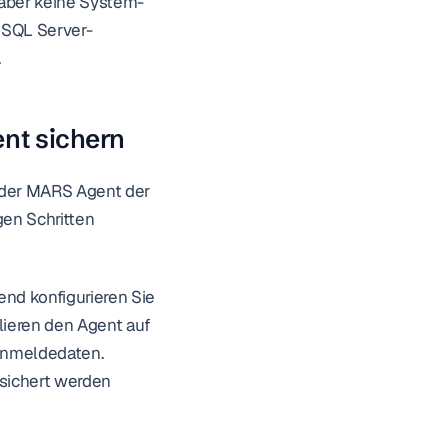
 aber keine System-
 SQL Server-
.
nt sichern
der MARS Agent der 
en Schritten 
nd konfigurieren Sie 
lieren den Agent auf 
Anmeldedaten. 
sichert werden 