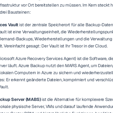
astruktur vor Ort bereitstellen zu müssen. Im Kern steckt h
rei Bausteinen:
ces Vault
 ist der zentrale Speicherort für alle Backup-Daten 
ult ist eine Verwaltungseinheit, die Wiederherstellungspunk
Demand-Backups, Wiederherstellungen und die Verwaltung
lt. Vereinfacht gesagt: Der Vault ist Ihr Tresor in der Cloud.
Microsoft Azure Recovery Services Agent) ist die Software, die
ver läuft. Azure Backup nutzt den MARS Agent, um Dateien,
okalen Computern in Azure zu sichern und wiederherzustell
s: Er erkennt geänderte Dateien, komprimiert und verschlüs
ault.
ackup Server (MABS)
 ist die Alternative für komplexere Sze
 lokale physische Server, VMs und darauf laufende Anwendun