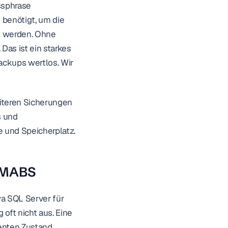
sphrase 
benötigt, um die 
 werden. Ohne 
as ist ein starkes 
ackups wertlos. Wir 
iteren Sicherungen 
 und 
e und Speicherplatz.
t MABS
a SQL Server für 
oft nicht aus. Eine 
enten Zustand 