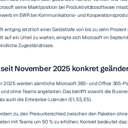
crosoft seine Marktposition bei Produktivitätssoftware miss
ewerb im EWR bei Kommunikations- und Kooperationsproduk
t entging letztlich einer Geldstrafe von bis zu zehn Prozent
t auf ein Urteil zu warten, einigte sich Microsoft im Septe
indliche Zugeständnisse.
 seit November 2025 konkret geände
r 2025 werden sämtliche Microsoft 365- und Office 365-Pa
und ohne Teams angeboten. Das betrifft sowohl die Business-
s auch die Enterprise-Lizenzen (E1, E3, E5).
erdem zu, den Preisunterschied zwischen den Paketen ohne
ten mit Teams um 50 % zu erhöhen. Konkret bedeutet das: D