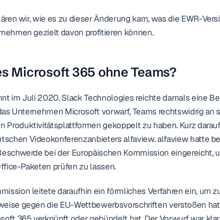
klären wir, wie es zu dieser Änderung kam, was die EWR-Vers
rnehmen gezielt davon profitieren können.
es Microsoft 365 ohne Teams?
nnt im Juli 2020. Slack Technologies reichte damals eine B
r das Unternehmen Microsoft vorwarf, Teams rechtswidrig an s
Produktivitätsplattformen gekoppelt zu haben. Kurz darauf 
schen Videokonferenzanbieters alfaview. alfaview hatte be
 Beschwerde bei der Europäischen Kommission eingereicht, 
ffice-Paketen prüfen zu lassen.
ission leitete daraufhin ein förmliches Verfahren ein, um zu
weise gegen die EU-Wettbewerbsvorschriften verstoßen hat,
soft 365 verknüpft oder gebündelt hat. Der Vorwurf war klar