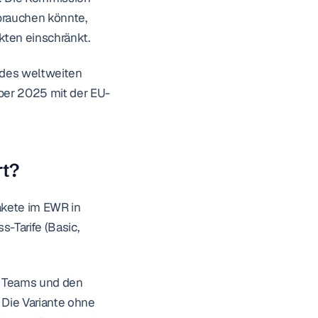
brauchen könnte, 
ten einschränkt.
 des weltweiten 
mber 2025 mit der EU-
rt?
kete im EWR in 
Tarife (Basic, 
 Teams und den 
ie Variante ohne 