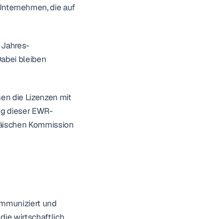
 Unternehmen, die auf 
 Jahres-
abei bleiben 
n die Lizenzen mit 
ng dieser EWR-
päischen Kommission 
mmuniziert und 
ie wirtschaftlich 