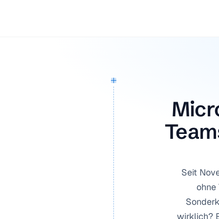
Micr
Teams
Seit Nov
ohne 
Sonderko
wirklich? 