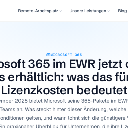
Remote-Arbeitsplatz
Unsere Leistungen
Blog
MICROSOFT 365
osoft 365 im EWR jetzt 
 erhältlich: was das für
Lizenzkosten bedeutet
ember 2025 bietet Microsoft seine 365-Pakete im EWR
Teams an. Was steckt hinter dieser Änderung, welch
nditionen gelten, und wann lohnt sich die günstigere V
Ein praxisnaher Überblick für Unternehmen, die ihre Liz