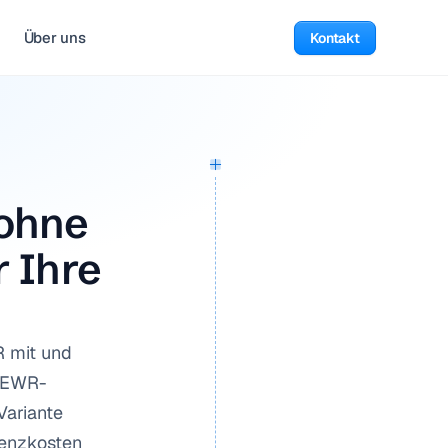
Über uns
Kontakt
ohne 
 Ihre 
 mit und 
e EWR-
ariante 
enzkosten 